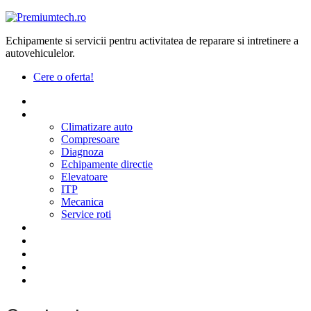
Echipamente si servicii pentru activitatea de reparare si intretinere a
autovehiculelor.
Cere o oferta!
Acasa
Produse
Climatizare auto
Compresoare
Diagnoza
Echipamente directie
Elevatoare
ITP
Mecanica
Service roti
Furnizori
Despre noi
Contact
Oferte speciale
Proiecte Dedicate