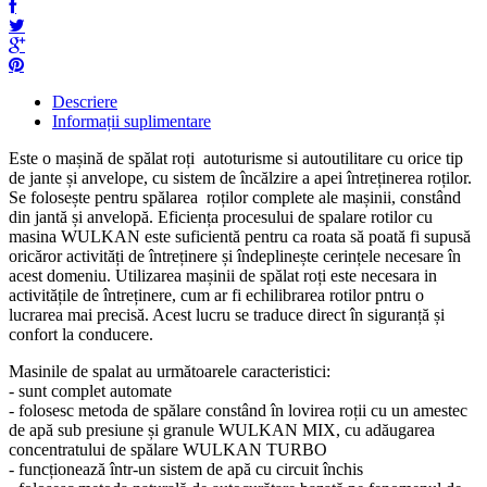
Descriere
Informații suplimentare
Este o mașină de spălat roți autoturisme si autoutilitare cu orice tip
de jante și anvelope, cu sistem de încălzire a apei întreținerea roților.
Se folosește pentru spălarea roților complete ale mașinii, constând
din jantă și anvelopă. Eficiența procesului de spalare rotilor cu
masina WULKAN este suficientă pentru ca roata să poată fi supusă
oricăror activități de întreținere și îndeplinește cerințele necesare în
acest domeniu. Utilizarea mașinii de spălat roți este necesara in
activitățile de întreținere, cum ar fi echilibrarea rotilor pntru o
lucrarea mai precisă. Acest lucru se traduce direct în siguranță și
confort la conducere.
Masinile de spalat au următoarele caracteristici:
- sunt complet automate
- folosesc metoda de spălare constând în lovirea roții cu un amestec
de apă sub presiune și granule WULKAN MIX, cu adăugarea
concentratului de spălare WULKAN TURBO
- funcționează într-un sistem de apă cu circuit închis