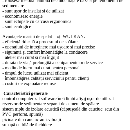
- folosesc metoda naturală de autocurățare bazată pe fenomenul de
sedimentare
- sunt ușor de instalat și de utilizat
- economisesc energie
- sunt echipate cu carcasă ergonomică
- sunt ecologice
Avantajele masini de spalat roți WULKAN:
- eficiență ridicată a procesului de spălare
- operațiuni de întreținere mai ușoare și mai precise
- siguranță și confort îmbunătățite la conducere
- atelier mai curat și mai îngrijit
- durata de viață prelungită a echipamentelor de service
- mediu de lucru mai curat pentru personal
- timpul de lucru utilizat mai eficient
- îmbunătățirea calității serviciului pentru clienți
- costuri de exploatare reduse
Caracteristici generale
control computerizat software în 6 limbi afișaj ușor de utilizat
rezervor de sedimentare separat de camera de spălare
sistem triplu de izolare acustică (căptușeală din cauciuc, scut din
PVC perforat, spumă)
picioare din cauciuc anti-vibrații
supapă cu bilă de închidere