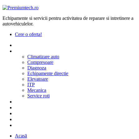
Echipamente si servicii pentru activitatea de reparare si intretinere a
autovehiculelor.
Cere o oferta!
Acasa
Produse
Climatizare auto
Compresoare
Diagnoza
Echipamente directie
Elevatoare
ITP
Mecanica
Service roti
Furnizori
Despre noi
Contact
Oferte speciale
Proiecte Dedicate
Acasă